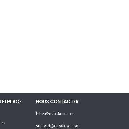
KETPLACE
NOUS CONTACTER
infos@nabukoo.com
ies
support@nabukoo.com