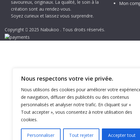
savoureux, originaux. La qualité, le soin à la
Mon comp
création sont au rendez-vous.
Soyez curieux et laissez vous surprendre.
Copyright
2025 Nabukoo . Tous droits réservés.
Nous respectons votre vie privée.
Nous utilisons des cookies pour améliorer votre expérienc
de navigation, diffuser des publicités ou des contenus
personnalisés et analyser notre trafic. En cliquant sur «
Tout accepter », vous consentez à notre utilisation des
cookies.
Personnaliser
Tout rejeter
Accepter tout