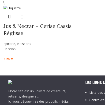
Jus & Nectar – Cerise Cassis
Réglisse
Epicerie
,
Boissons
En stock
4.60
€
LES LIENS 
Notre site est un univers de créateurs,
Liste des 
artisans, designers...
Centre d’a
Ici vous découvrirez des produits inédits,