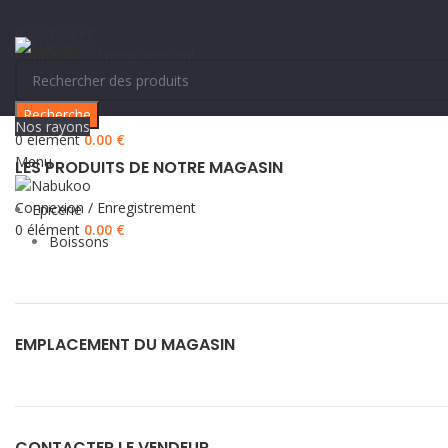
0
Comparez
Connexion / Enregistrement
Recherche
Nos rayons
0
élément
0.00
€
Menu
LES PRODUITS DE NOTRE MAGASIN
Connexion / Enregistrement
Epicerie
0
élément
0.00
€
Boissons
EMPLACEMENT DU MAGASIN
CONTACTER LE VENDEUR