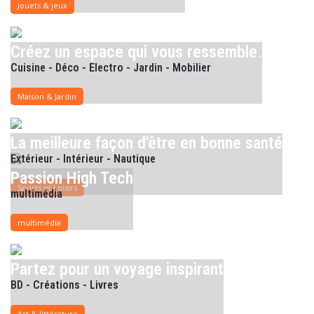
Jouets & jeux
Créez un espace qui vous ressemble.
Cuisine - Déco - Electro - Jardin - Mobilier
Maison & Jardin
La meilleure façon d'être en bonne santé
Extérieur - Intérieur - Nautique
Passion High Tech
Sports et Loisirs
multimédia
multimédia
Partez pour un voyage inspirant
BD - Créations - Livres
Art & littérature