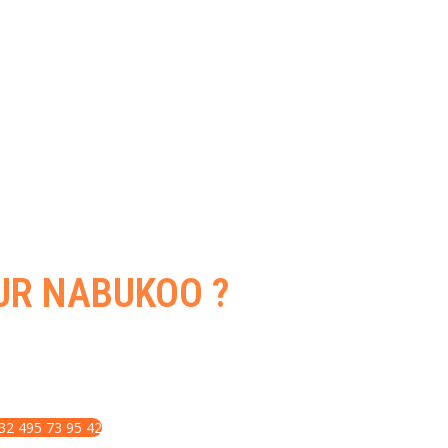
UR NABUKOO ?
ent une place sur Nabukoo
+32 495 73 95 42