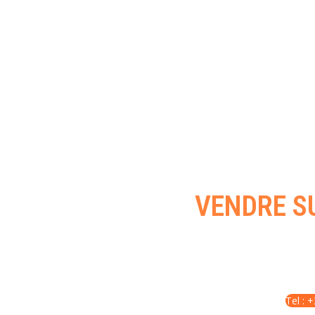
VENDRE S
Vos produits mérit
Tel : 