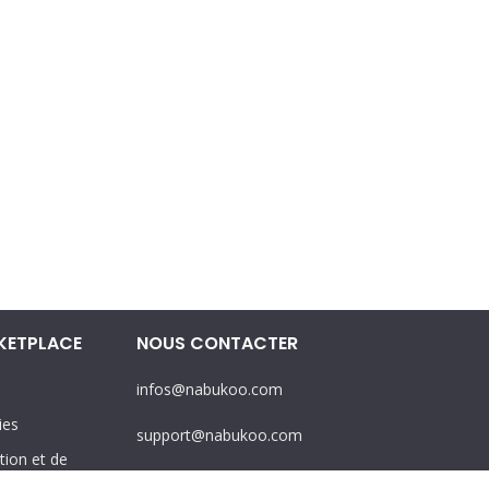
KETPLACE
NOUS CONTACTER
infos@nabukoo.com
ies
support@nabukoo.com
tion et de